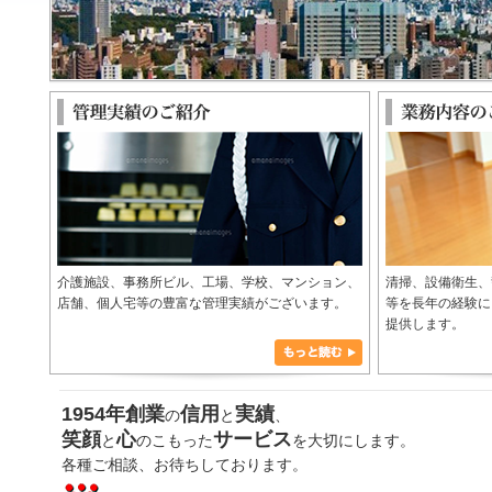
介護施設、事務所ビル、工場、学校、マンション、
清掃、設備衛生、
店舗、個人宅等の豊富な管理実績がございます。
等を長年の経験に
提供します。
1954年創業
信用
実績
の
と
、
笑顔
心
サービス
と
のこもった
を大切にします。
各種ご相談、お待ちしております。