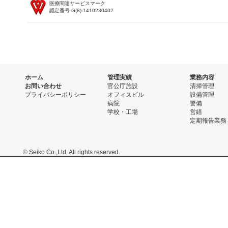
医療関連サービスマーク
認定番号 G(8)-1410230402
ホーム
管理実績
業務内容
お問い合わせ
官公庁施設
清掃管理
プライバシーポリシー
オフィスビル
設備管理
病院
警備
学校・工場
営繕
定期報告業務
© Seiko Co.,Ltd. All rights reserved.