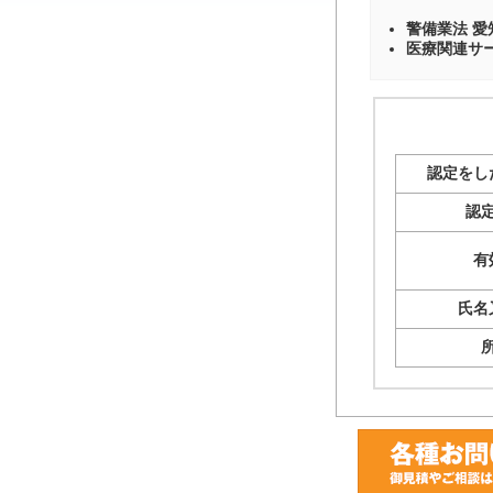
警備業法 愛知
医療関連サービ
認定をし
認
有
氏名